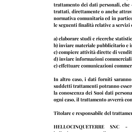
trattamento dei dati personali, ch
trattati, direttamente o anche attra
normativa comunitaria ed in particol
le seguenti finalità relative a servizi
a) elaborare studi e ricerche statisti
b) inviare materiale pubblicitario e 
c) compiere attività dirette di vendi
d) inviare informazioni commerciali
e) effettuare comunicazioni commerci
In altro caso, i dati forniti sarann
suddetti trattamenti potranno essere
la conoscenza dei Suoi dati personal
ogni caso, il trattamento avverrà con
Titolare e responsabile del trattamen
HELLOCINQUETERRE SNC - Pi