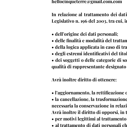
hellocinqueterre@gmail.com.com
In relazione al trattamento dei dati
Legislativo n. 196 del 2003, tra cui, 
• dell’origine dei dati personali;
• delle finalità e modalità del tratt
• della logica applicata in caso di tr
• degli estremi identificativi del tit
• dei soggetti o delle categorie di 
qualità di rappresentante designato n
Avrà inoltre diritto di ottenere:
• l’aggiornamento, la rettificazione 
• la cancellazione, la trasformazione
necessaria la conservazione in relazio
Avrà inoltre il diritto di opporsi, in 
• per motivi legittimi al trattamento
• al trattamento di dati personali c