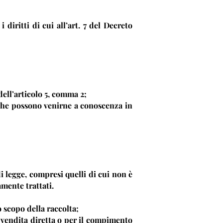
diritti di cui all’art. 7 del Decreto
dell’articolo 5, comma 2;
o che possono venirne a conoscenza in
di legge, compresi quelli di cui non è
amente trattati.
o scopo della raccolta;
i vendita diretta o per il compimento