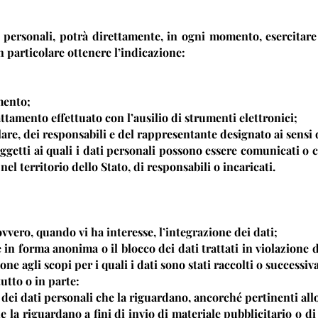
 personali, potrà direttamente, in ogni momento, esercitare i 
in particolare ottenere l’indicazione:
amento;
attamento effettuato con l’ausilio di strumenti elettronici;
olare, dei responsabili e del rappresentante designato ai sensi 
soggetti ai quali i dati personali possono essere comunicati 
el territorio dello Stato, di responsabili o incaricati.
ovvero, quando vi ha interesse, l’integrazione dei dati;
 in forma anonima o il blocco dei dati trattati in violazione 
ne agli scopi per i quali i dati sono stati raccolti o successiv
tutto o in parte:
 dei dati personali che la riguardano, ancorché pertinenti all
he la riguardano a fini di invio di materiale pubblicitario o d