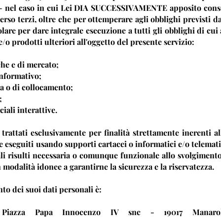
e - nel caso in cui Lei DIA SUCCESSIVAMENTE apposito consen
verso terzi, oltre che per ottemperare agli obblighi previsti d
are per dare integrale esecuzione a tutti gli obblighi di cui
 e/o prodotti ulteriori all'oggetto del presente servizio:
che e di mercato;
informativo;
ta o di collocamento;
;
ali interattive.
o trattati esclusivamente per finalità strettamente inerenti al
 eseguiti usando supporti cartacei o informatici e/o telematic
i risulti necessaria o comunque funzionale allo svolgimento d
 modalità idonee a garantirne la sicurezza e la riservatezza.
to dei suoi dati personali è:
azza Papa Innocenzo IV snc - 19017 Manarola