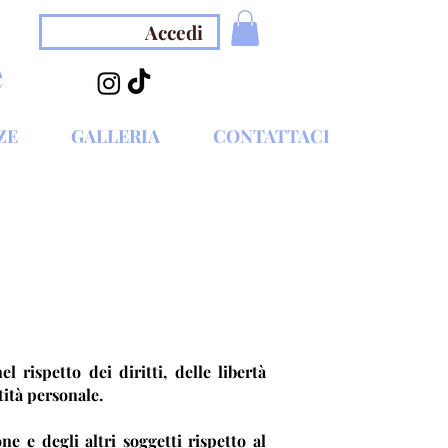
Accedi
e
ZE
GALLERIA
CONTATTACI
l rispetto dei diritti, delle libertà
tità personale.
ne e degli altri soggetti rispetto al