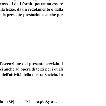
so - i dati forniti potranno essere
alla legge, da un regolamento o dalla
 alla presente prestazione, anche per
l'esecuzione del presente servizio. I
i anche ad opera di terzi per i quali
ell'attività della nostra Società. In
 (SP) - P.I. 01460870114 -